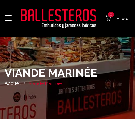
0
0,00
€
VIANDE MARINÉE
Accueil
Viande Marinée