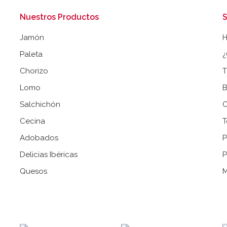
Nuestros Productos
S
Jamón
Paleta
¿
Chorizo
T
Lomo
B
Salchichón
C
Cecina
T
Adobados
P
Delicias Ibéricas
P
Quesos
M