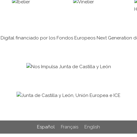
Español
Français
English