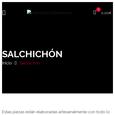
0
0,00
€
SALCHICHÓN
Inicio
Salchichón
Estas piezas están elaboradas artesanalmente con todo lo