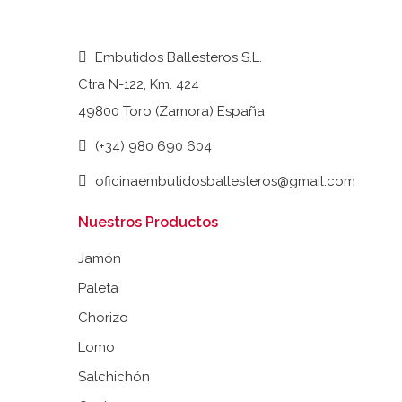
Embutidos Ballesteros S.L.
Ctra N-122, Km. 424
49800 Toro (Zamora) España
(+34) 980 690 604
oficinaembutidosballesteros@gmail.com
Nuestros Productos
Jamón
Paleta
Chorizo
Lomo
Salchichón