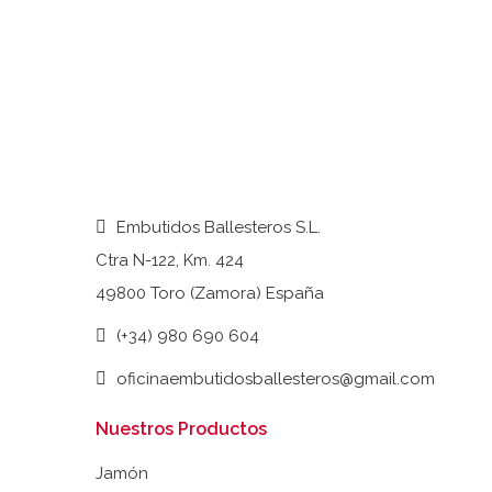
Embutidos Ballesteros S.L.
Ctra N-122, Km. 424
49800 Toro (Zamora) España
(+34) 980 690 604
oficinaembutidosballesteros@gmail.com
Nuestros Productos
Jamón