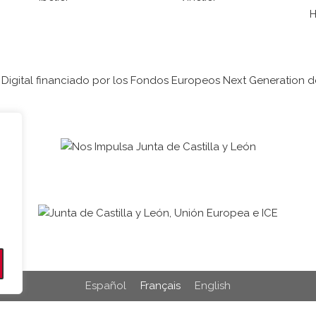
Español
Français
English