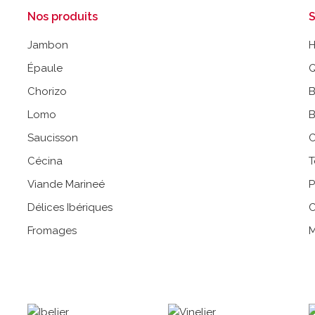
Nos produits
S
Jambon
Épaule
Q
Chorizo
B
Lomo
B
Saucisson
C
Cécina
T
Viande Marineé
P
Délices Ibériques
C
Fromages
M