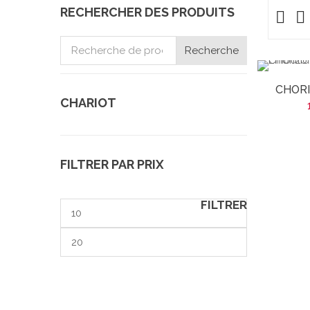
RECHERCHER DES PRODUITS
Recherche
Recherche
pour :
CHORI
CHARIOT
FILTRER PAR PRIX
FILTRER
Prix
min
Prix
max