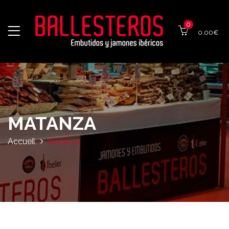
0
0,00
€
MATANZA
Accueil
Matanza