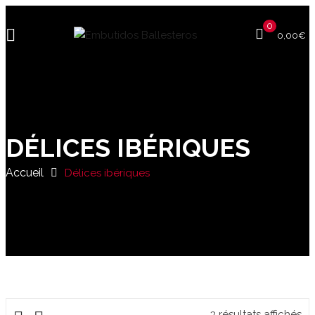
0
0,00
€
DÉLICES IBÉRIQUES
Accueil
Délices ibériques
3 résultats affichés