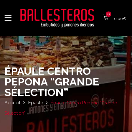
0
0,00
€
ÉPAULE CENTRO
PEPONA “GRANDE
SÉLECTION”
Accueil
Épaule
Épaule Centro Pepona “Grande
Sélection”