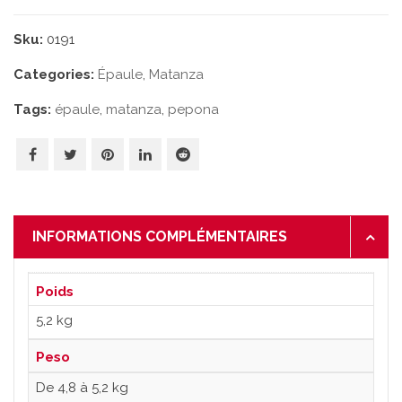
Sku:
0191
Categories:
Épaule
,
Matanza
Tags:
épaule
,
matanza
,
pepona
INFORMATIONS COMPLÉMENTAIRES
Poids
5,2 kg
Peso
De 4,8 à 5,2 kg