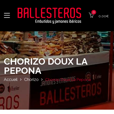
0
0,00
€
CHORIZO DOUX LA
PEPONA
Accueil
Chorizo
Chorizo Doux La Pepona