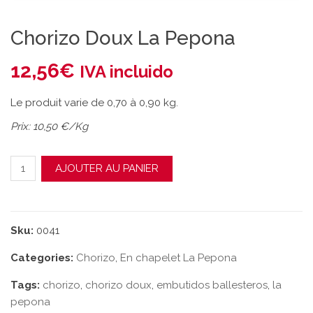
Chorizo Doux La Pepona
12,56
€
IVA incluido
Le produit varie de 0,70 à 0,90 kg.
Prix: 10,50 €/Kg
quantité de Chorizo Doux La Pepona
AJOUTER AU PANIER
Sku:
0041
Categories:
Chorizo
,
En chapelet La Pepona
Tags:
chorizo
,
chorizo doux
,
embutidos ballesteros
,
la
pepona