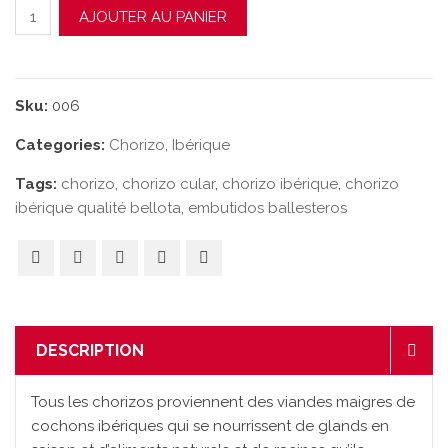
quantité de Chorizo Cular Ibérique Qualité "Bellota"
AJOUTER AU PANIER
Sku:
006
Categories:
Chorizo
,
Ibérique
Tags:
chorizo
,
chorizo cular
,
chorizo ibérique
,
chorizo
ibérique qualité bellota
,
embutidos ballesteros
DESCRIPTION
Tous les chorizos proviennent des viandes maigres de
cochons ibériques qui se nourrissent de glands en