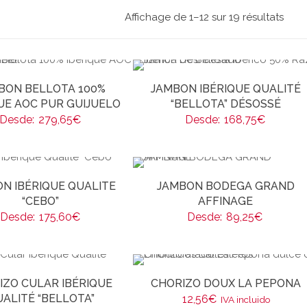
Affichage de 1–12 sur 19 résultats
BON BELLOTA 100%
JAMBON IBÉRIQUE QUALITÉ
UE AOC PUR GUIJUELO
“BELLOTA” DÉSOSSÉ
Desde:
279,65
€
Desde:
168,75
€
N IBÉRIQUE QUALITE
JAMBON BODEGA GRAND
“CEBO”
AFFINAGE
Desde:
175,60
€
Desde:
89,25
€
IZO CULAR IBÉRIQUE
CHORIZO DOUX LA PEPONA
ALITÉ “BELLOTA”
12,56
€
IVA incluido