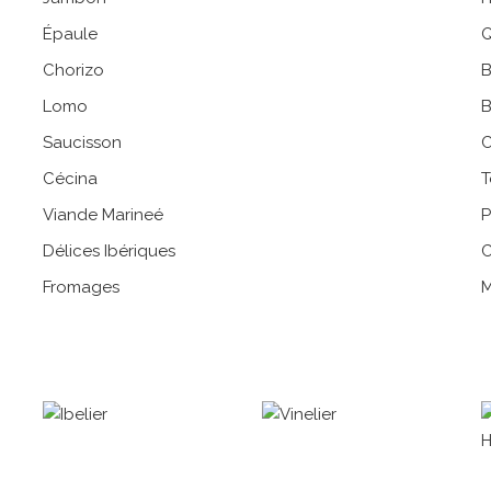
Épaule
Q
Chorizo
B
Lomo
B
Saucisson
C
Cécina
T
Viande Marineé
P
Délices Ibériques
C
Fromages
M