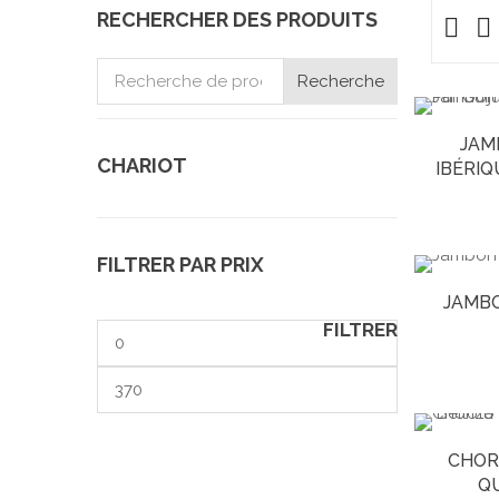
RECHERCHER DES PRODUITS
Recherche
Recherche
pour :
JAM
CHARIOT
IBÉRIQ
FILTRER PAR PRIX
JAMBO
FILTRER
Prix
min
Prix
max
CHOR
QU