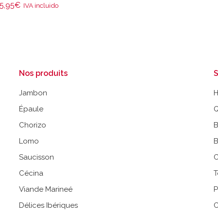
5,95
€
IVA incluido
Nos produits
S
Jambon
Épaule
Q
Chorizo
B
Lomo
B
Saucisson
C
Cécina
T
Viande Marineé
P
Délices Ibériques
C