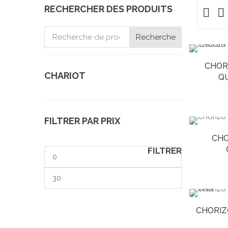
RECHERCHER DES PRODUITS
Recherche
Recherche
pour :
CHOR
CHARIOT
QU
FILTRER PAR PRIX
CHO
FILTRER
Prix
min
Prix
max
CHORIZ