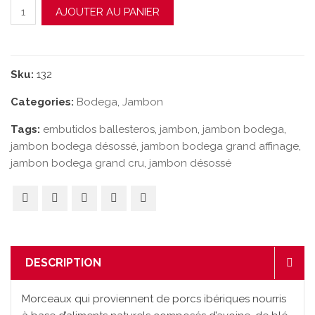
quantité de Jambon Centro Bodega Grand Affinage
AJOUTER AU PANIER
Sku:
132
Categories:
Bodega
,
Jambon
Tags:
embutidos ballesteros
,
jambon
,
jambon bodega
,
jambon bodega désossé
,
jambon bodega grand affinage
,
jambon bodega grand cru
,
jambon désossé
DESCRIPTION
Morceaux qui proviennent de porcs ibériques nourris