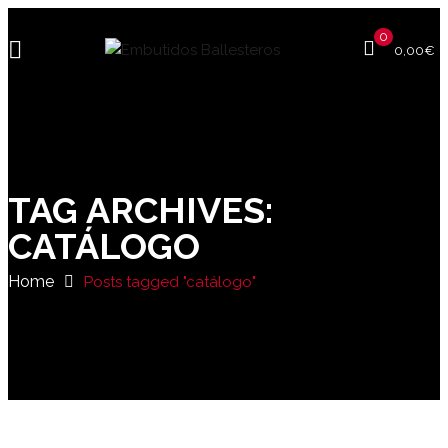
0
0,00
€
TAG ARCHIVES:
CATÁLOGO
Home
Posts tagged "catálogo"