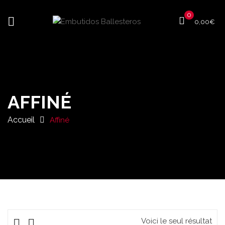
0
0,00
€
AFFINÉ
Accueil
Affiné
Voici le seul résultat