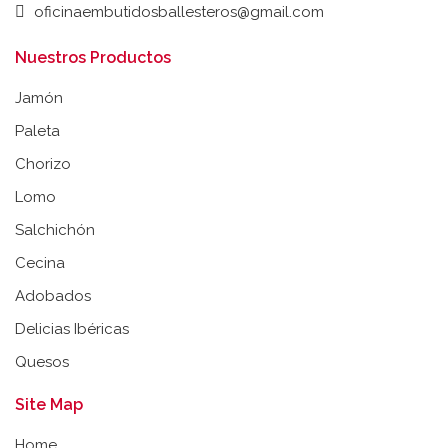
oficinaembutidosballesteros@gmail.com
Nuestros Productos
Jamón
Paleta
Chorizo
Lomo
Salchichón
Cecina
Adobados
Delicias Ibéricas
Quesos
Site Map
Home