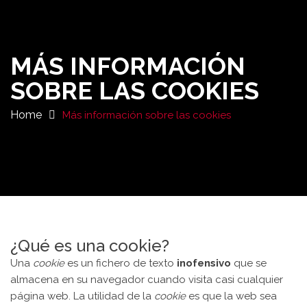
MÁS INFORMACIÓN
SOBRE LAS COOKIES
Home
Más información sobre las cookies
¿Qué es una cookie?
Una
cookie
es un fichero de texto
inofensivo
que se
almacena en su navegador cuando visita casi cualquier
página web. La utilidad de la
cookie
es que la web sea