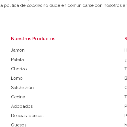
a política de
cookies
no dude en comunicarse con nosotros a t
Nuestros Productos
S
Jamón
Paleta
¿
Chorizo
T
Lomo
B
Salchichón
C
Cecina
T
Adobados
P
Delicias Ibéricas
P
Quesos
M