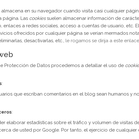
 almacena en su navegador cuando visita casi cualquier págin
a página. Las
cookies
suelen almacenar información de carácter
, enlaces a redes sociales, acceso a cuentas de usuario, etc. E
rvicios ofrecidos por cualquier página se verían mermados not
minarlas, desactivarlas, etc.,
le rogamos se dirija a este enlace
 web
 de Protección de Datos procedemos a detallar el uso de
cooki
s
:
suarios que escriban comentarios en el blog sean humanos y n
ceros
:
r elaborar estadísticas sobre el tráfico y volumen de visitas de 
cerca de usted por Google. Por tanto, el ejercicio de cualquie