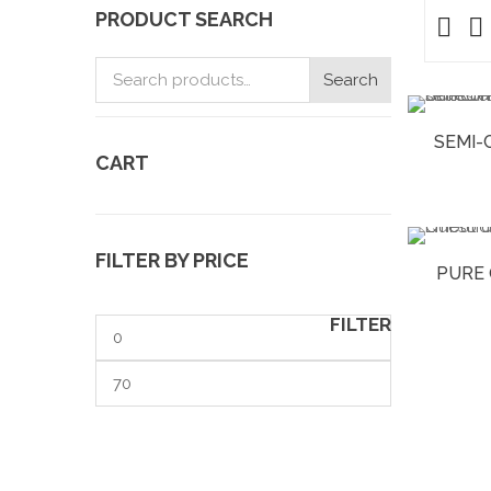
PRODUCT SEARCH
Search
Search
for:
SEMI-
CART
FILTER BY PRICE
PURE 
FILTER
Min
price
Max
price