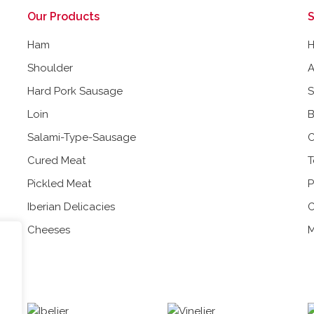
Our Products
S
Ham
Shoulder
A
Hard Pork Sausage
Loin
B
Salami-Type-Sausage
C
Cured Meat
T
Pickled Meat
P
Iberian Delicacies
C
Cheeses
M