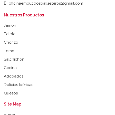
oficinaembutidosballesteros@gmail.com
Nuestros Productos
Jamón
Paleta
Chorizo
Lomo
Salchichón
Cecina
Adobados
Delicias Ibéricas
Quesos
Site Map
Home