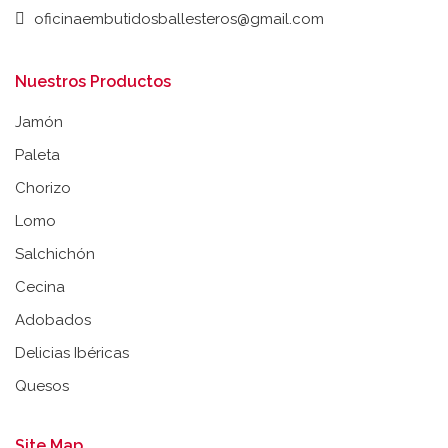
oficinaembutidosballesteros@gmail.com
Nuestros Productos
Jamón
Paleta
Chorizo
Lomo
Salchichón
Cecina
Adobados
Delicias Ibéricas
Quesos
Site Map