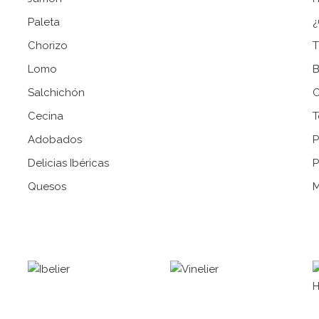
Paleta
¿
Chorizo
T
Lomo
B
Salchichón
C
Cecina
T
Adobados
P
Delicias Ibéricas
P
Quesos
M