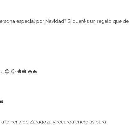
ersona especial por Navidad? Si queréis un regalo que de
. 😉 😉 🎃🎃 🦇🦇
a
 a la Feria de Zaragoza y recarga energías para