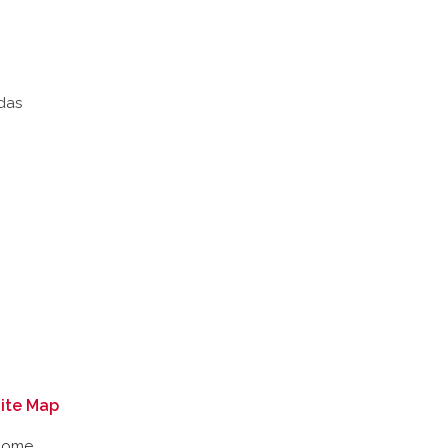
das
ite Map
Home