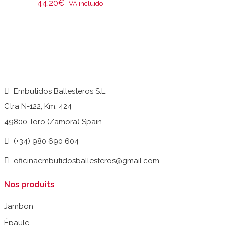
44,20
€
IVA incluido
Embutidos Ballesteros S.L.
Ctra N-122, Km. 424
49800 Toro (Zamora) Spain
(+34) 980 690 604
oficinaembutidosballesteros@gmail.com
Nos produits
Jambon
Épaule