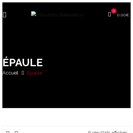
0
0,00
€
ÉPAULE
Accueil
Épaule
6 résultats affichés