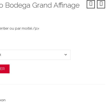
o Bodega Grand Affinage
ntier ou par moitié./p>
tro Bodega Grand Affinage
IER
bon