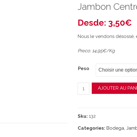
Jambon Centr
Desde:
3,50
€
Nous le vendons désossé, e
Preco: 14,95€/Kg
Peso
quantité de Jambon Cen
AJOUTER AU PAN
Sku:
132
Categories:
Bodega
,
Jam