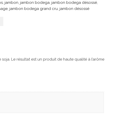
os
,
jambon
,
jambon bodega
,
jambon bodega désossé
,
nage
,
jambon bodega grand cru
,
jambon désossé
oja. Le résultat est un produit de haute qualité à l’arôme