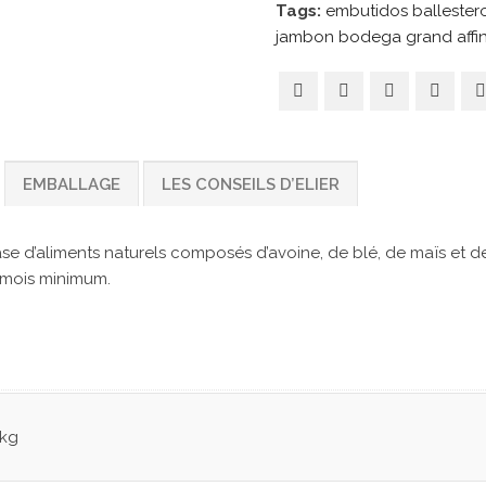
Tags:
embutidos ballester
jambon bodega grand affi
EMBALLAGE
LES CONSEILS D’ELIER
e d’aliments naturels composés d’avoine, de blé, de maïs et de s
6 mois minimum.
 kg