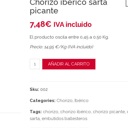
Chorizo ibérico sarta
picante
7,48
€
IVA incluido
El producto oscila entre 0,45 a 0,50 Kg.
Precio: 14,95 €/Kg (IVA incluido)
Chorizo ibérico sarta picante cantidad
AÑADIR AL CARRITO
Sku:
002
Categories:
Chorizo
,
Ibérico
Tags:
chorizo
,
chorizo ibérico
,
chorizo picante
,
sarta
,
embutidos ballesteros