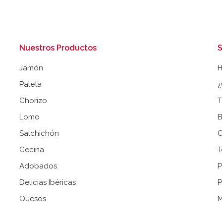
Nuestros Productos
S
Jamón
Paleta
¿
Chorizo
T
Lomo
B
Salchichón
C
Cecina
T
Adobados
P
Delicias Ibéricas
P
Quesos
M