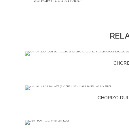
aprecien todo su sabor.
REL
CHORI
CHORIZO DUL