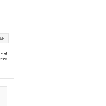
IER
y el
esta