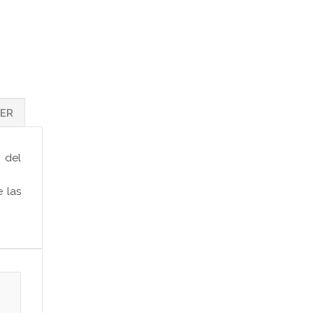
IER
 del
 las