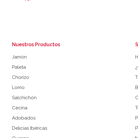
Nuestros Productos
S
Jamón
Paleta
¿
Chorizo
T
Lomo
B
Salchichón
C
Cecina
T
Adobados
P
Delicias Ibéricas
P