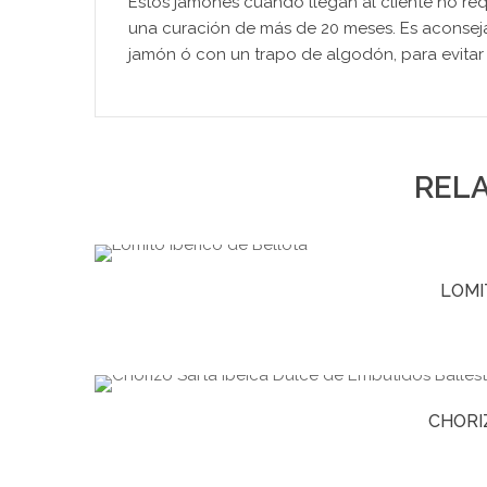
Estos jamones cuando llegan al cliente no re
una curación de más de 20 meses. Es aconseja
jamón ó con un trapo de algodón, para evitar
REL
LOMI
CHORI