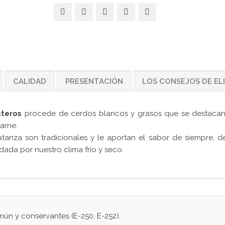
CALIDAD
PRESENTACIÓN
LOS CONSEJOS DE EL
steros
procede de cerdos blancos y grasos que se destacan
arne.
anza son tradicionales y le aportan el sabor de siempre, de
ada por nuestro clima frío y seco.
ún y conservantes (E-250, E-252).