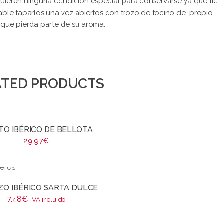
quieren ninguna condición especial para conservarse ya que ti
ble taparlos una vez abiertos con trozo de tocino del propio
 que pierda parte de su aroma.
ATED PRODUCTS
TO IBÉRICO DE BELLOTA
29,97
€
ZO IBÉRICO SARTA DULCE
7,48
€
IVA incluido