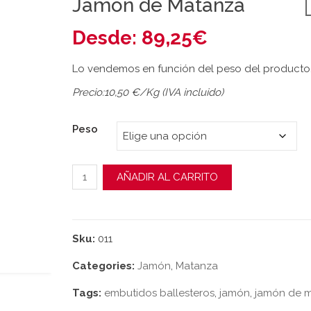
Jamón de Matanza
Desde:
89,25
€
Lo vendemos en función del peso del producto
Precio:10,50 €/Kg (IVA incluido)
Peso
Jamón de Matanza cantidad
AÑADIR AL CARRITO
Sku:
011
Categories:
Jamón
,
Matanza
Tags:
embutidos ballesteros
,
jamón
,
jamón de 