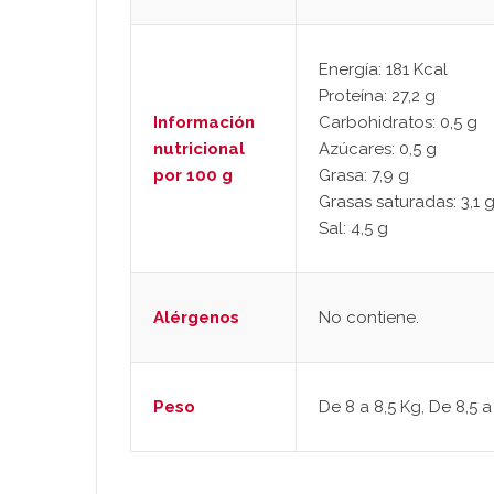
Energía: 181 Kcal
Proteína: 27,2 g
Información
Carbohidratos: 0,5 g
nutricional
Azúcares: 0,5 g
por 100 g
Grasa: 7,9 g
Grasas saturadas: 3,1 
Sal: 4,5 g
Alérgenos
No contiene.
Peso
De 8 a 8,5 Kg, De 8,5 a