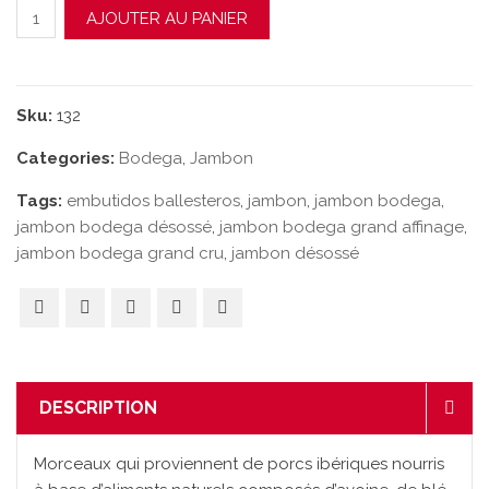
quantité de Jambon Centro Bodega Grand Affinage
AJOUTER AU PANIER
Sku:
132
Categories:
Bodega
,
Jambon
Tags:
embutidos ballesteros
,
jambon
,
jambon bodega
,
jambon bodega désossé
,
jambon bodega grand affinage
,
jambon bodega grand cru
,
jambon désossé
DESCRIPTION
Morceaux qui proviennent de porcs ibériques nourris