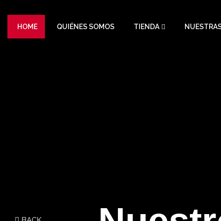
HOME
QUIÉNES SOMOS
TIENDA
NUESTRAS
N
u
e
s
t
r
BACK