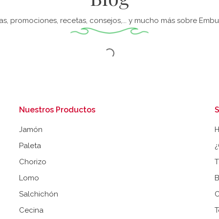
tas, promociones, recetas, consejos,... y mucho más sobre Embut
Nuestros Productos
S
Jamón
Paleta
¿
Chorizo
T
Lomo
B
Salchichón
C
Cecina
T