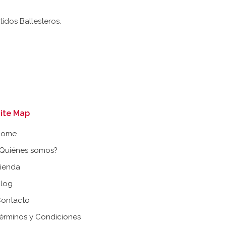
idos Ballesteros.
ite Map
Home
Quiénes somos?
ienda
log
ontacto
érminos y Condiciones