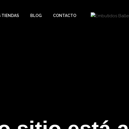
 TIENDAS
BLOG
CONTACTO
o
s
i
t
i
o
e
s
t
á
a