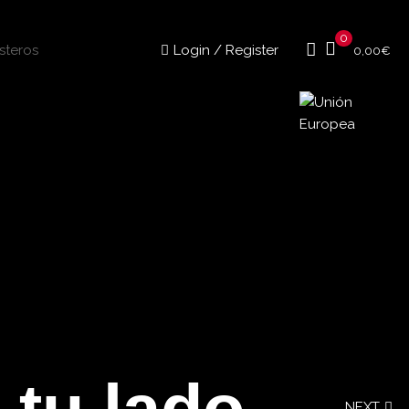
0
Login / Register
0,00
€
t
u
l
a
d
o
NEXT