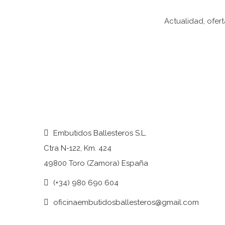
Actualidad, ofer
Embutidos Ballesteros S.L.
Ctra N-122, Km. 424
49800 Toro (Zamora) España
(+34) 980 690 604
oficinaembutidosballesteros@gmail.com